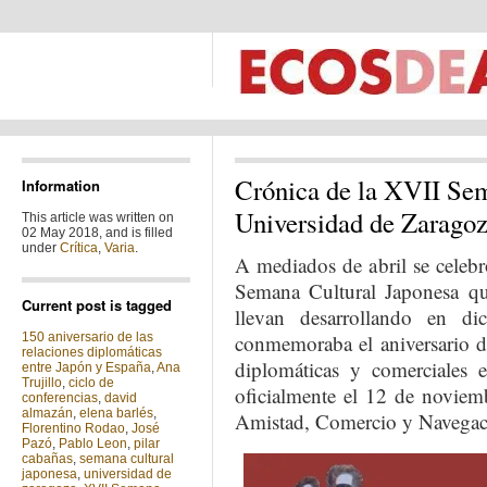
Crónica de la XVII Sem
Information
Universidad de Zarago
This article was written on
02 May 2018, and is filled
under
Crítica
,
Varia
.
A mediados de abril se celeb
Semana Cultural Japonesa que
Current post is tagged
llevan desarrollando en d
150 aniversario de las
conmemoraba el aniversario de
relaciones diplomáticas
diplomáticas y comerciales 
entre Japón y España
,
Ana
Trujillo
,
ciclo de
oficialmente el 12 de noviem
conferencias
,
david
almazán
,
elena barlés
,
Amistad, Comercio y Navegac
Florentino Rodao
,
José
Pazó
,
Pablo Leon
,
pilar
cabañas
,
semana cultural
japonesa
,
universidad de