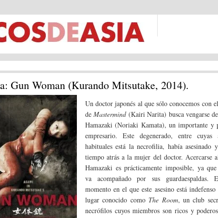
ca: Gun Woman (Kurando Mitsutake, 2014).
Un doctor japonés al que sólo conocemos con e
de
Mastermind
(Kairi Narita) busca vengarse de
Hamazaki (Noriaki Kamata), un importante y 
empresario. Este degenerado, entre cuyas a
habituales está la necrofilia, había asesinado 
tiempo atrás a la mujer del doctor. Acercarse a
Hamazaki es prácticamente imposible, ya que
va acompañado por sus guardaespaldas. E
momento en el que este asesino está indefenso
lugar conocido como
The Room
, un club sec
necrófilos cuyos miembros son ricos y poderos