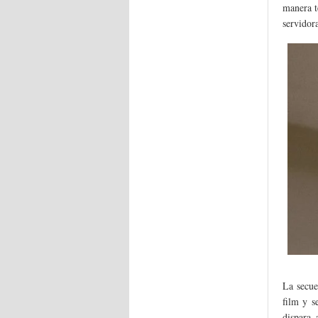
manera t
servidor
La secue
film y s
dispara 