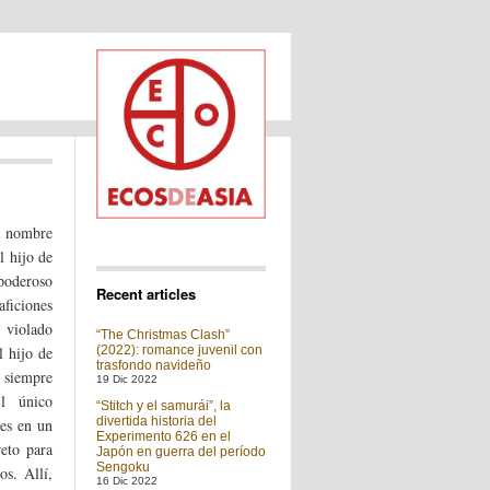
l nombre
l hijo de
poderoso
Recent articles
ficiones
y violado
“The Christmas Clash”
l hijo de
(2022): romance juvenil con
trasfondo navideño
 siempre
19 Dic 2022
l único
“Stitch y el samurái”, la
divertida historia del
 es en un
Experimento 626 en el
reto para
Japón en guerra del período
Sengoku
os. Allí,
16 Dic 2022