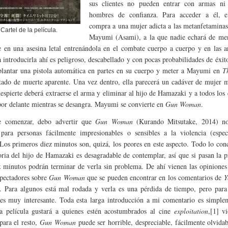
sus clientes no pueden entrar con armas ni
hombres de confianza. Para acceder a él, e
compra a una mujer adicta a las metanfetamina
Cartel de la película.
Mayumi (Asami), a la que nadie echará de men
e en una asesina letal entrenándola en el combate cuerpo a cuerpo y en las 
a introducirla ahí es peligroso, descabellado y con pocas probabilidades de éxit
lantar una pistola automática en partes en su cuerpo y meter a Mayumi en
T
tado de muerte aparente. Una vez dentro, ella parecerá un cadáver de mujer 
espierte deberá extraerse el arma y eliminar al hijo de Hamazaki y a todos los 
or delante mientras se desangra. Mayumi se convierte en
Gun Woman
.
e comenzar, debo advertir que
Gun Woman
(Kurando Mitsutake, 2014) n
 para personas fácilmente impresionables o sensibles a la violencia (espec
 Los primeros diez minutos son, quizá, los peores en este aspecto. Todo lo con
toria del hijo de Hamazaki es desagradable de contemplar, así que si pasan la 
z minutos podrán terminar de verla sin problema. De ahí vienen las opiniones
spectadores sobre
Gun Woman
que se pueden encontrar en los comentarios de
Y
. Para algunos está mal rodada y verla es una pérdida de tiempo, pero para 
 es muy interesante. Toda esta larga introducción a mi comentario es simple
a película gustará a quienes estén acostumbrados al cine
exploitation
,[1] v
para el resto,
Gun Woman
puede ser horrible, despreciable, fácilmente olvida