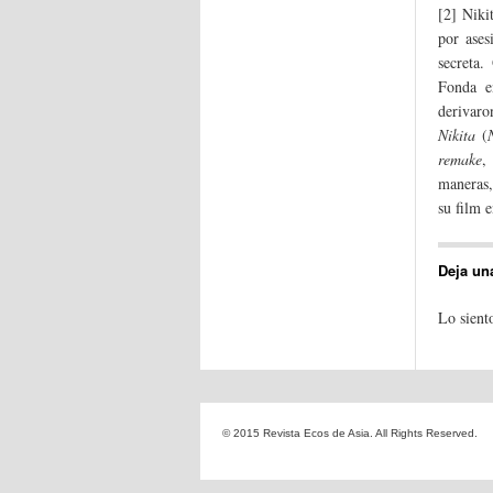
[2] Niki
por ases
secreta
Fonda e
derivaro
Nikita
(
remake
,
maneras,
su film e
Deja un
Lo sient
© 2015 Revista Ecos de Asia. All Rights Reserved.