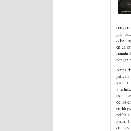
conviert
plan par
debe imp
en un es
cuando d
pongan p
Antes d
película
sexual).
a la his
esos die
de los e
en blogs
película
aviso. L
crudo y 