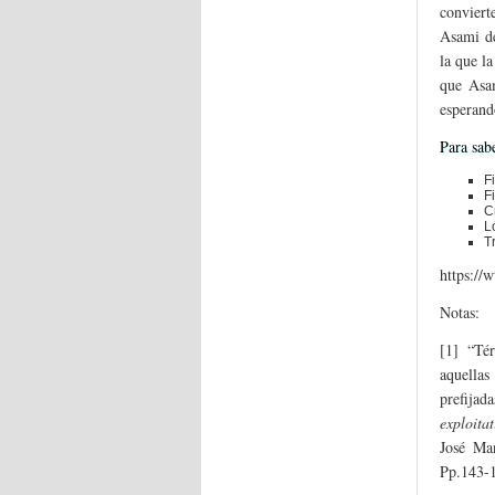
conviert
Asami de
la que la
que Asam
esperand
Para sab
F
F
C
L
Tr
https:/
Notas:
[1] “Té
aquella
prefijad
exploita
José Ma
Pp.143-