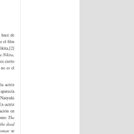
e hace de
e el film
ikita,[2]
e Nikita
,
es cierto
 no es el
la actriz
 aparecía
 Naoyuki
Ex-actriz
pación en
 como
The
 the dead
oman
se