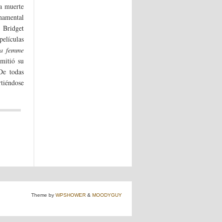
a muerte
namental
 Bridget
elículas
a femme
mitió su
De todas
rtiéndose
Theme by
WPSHOWER
&
MOODYGUY