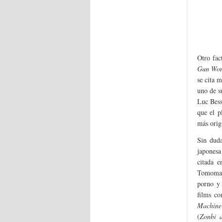
Otro fac
Gun Wo
se cita 
uno de s
Luc Bess
que el p
más orig
Sin dud
japonesa
citada e
Tomomats
porno y 
films c
Machine
(
Zonbi 