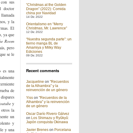
 con sus
“Christmas at the Golden
l doctor
Dragon” (2022): Comida
china por Navidad
s llamada
14 Dic 2022
os, y la
Orientalismo en “Merry
armas. El
Christmas, Mr. Lawrence”
12 Dic 2022
o, ya que
“Nuestra segunda parte”: un
he Room
tierno manga BL de
más, pero
Amamiya y Milky Way
Ediciones
que se le
09 Dic 2022
Recent comments
o es una
ialmente
Jacqueline
on
"Recuerdos
cerniente
de la Alhambra" y la
prueba de
reinvención de un género
 dispares
Yiss
on
"Recuerdos de la
Alhambra" y la reinvención
outube
y
de un género
otros la
Oscar Darío Rivero Gálvez
mente un
on
Los Shimazu y Ryûkyû:
Japón conquista Okinawa
iolento y
ble y una
Javier Brenes
on
Porcelana