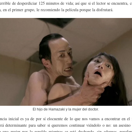
errible de desperdiciar 125 minutos de vida; así que si el lector se encuentra,
a, en el primer grupo, le recomiendo la película porque la disfrutará.
El hijo de Hamazaki y la mujer del doctor.
ncia inicial es ya de por sí elocuente de lo que nos vamos a encontrar en el 
erá determinante para saber si queremos continuar viéndolo o no: un asesino
a una mujer por la espalda mientras se está duchando, sin adornos, parafern