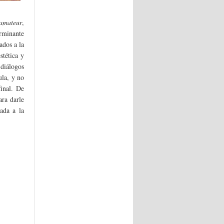
amateur
,
erminante
ados a la
stética y
diálogos
ula, y no
final. De
ara darle
ada a la