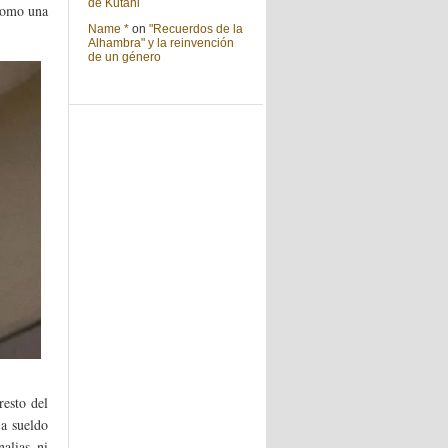
de Kutani
 como una
Name *
on
"Recuerdos de la
Alhambra" y la reinvención
de un género
resto del
 a sueldo
alias ni