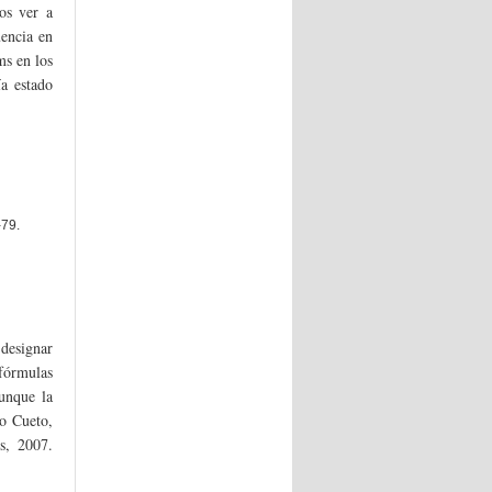
os ver a
uencia en
ms en los
ía estado
-79.
designar
fórmulas
Aunque la
no Cueto,
s, 2007.