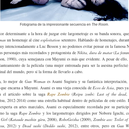
Fotograma de la impresionante secuencia en
The Room
.
tor determinante a la hora de juzgar este largometraje es su banda sonora, qu
man
un homenaje al cine
exploitation
setentero. Hablando de homenajes, durant
muy intencionadamente a Luc Besson y no podemos evitar pensar en la famosa N
us personajes más recordados y protagonista de
Nikita, dura de matar
(
La femm
on, 1990), cuya semejanza con Mayumi es más que evidente. A pesar de ello, 
lanteamiento de la película (una mujer entrenada para ser la asesina perfecta)
inal del mundo, pero sí la forma de llevarlo a cabo.
a, lo mejor de
Gun Woman
es Asami Sugiura y su fantástica interpretación, 
 que encarna a Mayumi. Asami es una vieja conocida de
Ecos de Asia
, pues ya
n el artículo sobre la saga
Rape Zombie
(
Reipu zonbi: Lust of the dead
,
u, 2012-2014) como una estrella habitual dentro de películas de este estilo. 
experta en artes marciales, Asami es especialmente recordada por su partici
omo la saga
Rape Zombie
y los largometrajes dirigidos por Noboru Iguchi,
 Girl
(
Kataude mashin gâru
, 2008),
RoboGeisha
(2009),
Zombie ass: Toilet of
asu
, 2012) y
Dead sushi
(
Deddo sushi
, 2012), entre otros, pero en
Gun W