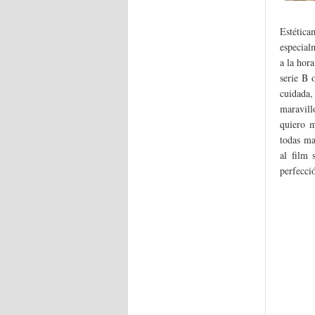
Estétic
especial
a la hor
serie B 
cuidada
maravill
quiero m
todas ma
al film
perfecció