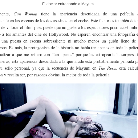
El doctor entrenando a Mayumi.
amente,
Gun Woman
tiene la apariencia descuidada de una película
mente en las escenas de los dos asesinos en el coche. Este factor es también det
a de valorar el film, pues puede que no guste a los espectadores poco acostumbr
o a los amantes del cine de Hollywood. No esperen encontrar una fotografía e
, una puesta en escena sobresaliente ni mucho menos un guión lleno de 
osos. Es más, la protagonista de la historia no habla tan apenas en toda la pelíc
atizar a qué me refiero con “tan apenas” porque les estropearía la sorpresa 
neras, esta apariencia descuidada a la que aludo está probablemente pensada p
 su sello personal, ya que la secuencia de Mayumi en
The Room
está calcul
n y resulta ser, por razones obvias, la mejor de toda la película.