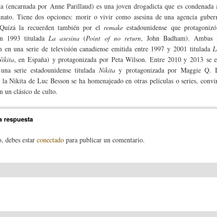
ta (encarnada por Anne Parillaud) es una joven drogadicta que es condenada 
inato. Tiene dos opciones: morir o vivir como asesina de una agencia guber
. Quizá la recuerden también por el
remake
estadounidense que protagonizó
n 1993 titulada
La asesina
(
Point of no return
, John Badham). Ambas p
n en una serie de televisión canadiense emitida entre 1997 y 2001 titulada
L
Nikita
, en España) y protagonizada por Peta Wilson. Entre 2010 y 2013 se e
 una serie estadounidense titulada
Nikita
y protagonizada por Maggie Q. 
 la Nikita de Luc Besson se ha homenajeado en otras películas o series, convi
n un clásico de culto.
a respuesta
o, debes estar
conectado
para publicar un comentario.