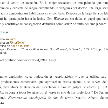
e en el centro de atención. En la mejor secuencia de esta película, podrem
snuda y cubierta de sangre cumpliendo la venganza del doctor, una larga sec
 actriz demuestra sus habilidades en el combate. Después de la larga lista de fil
i ha participado hasta la fecha,
Gun Woman
es, sin duda, el papel que hab
o y constituye su consagración definitiva como actriz de culto del cine japonés.
er más
icha en
Imdb
.
icha en
Filmaffinity
.
rítica en
Far East Films
.
ópez, Domingo. “Cine asiático. Asami: Gun Woman”,
Scifiworld
, nº 77, 2014, pp. 78
áiler:
/www.youtube.com/watch?v=zQ29OLAmqBI
rmino anglosajón cuya traducción es «explotación» y que se utiliza para 
s producciones comerciales que aprovechan éxitos ajenos, o se sirven de 
as, para atraer la atención del espectador a base de golpes de efecto. […] 
tion
se coge a todos los géneros, el terror es uno de sus preferidos.” De Serra
nuel.
Horrormanía: enciclopedia de cine de terror
. Madrid, Alberto Santo
144.