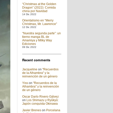
“Christmas at the Golden
Dragon” (2022): Comida
china por Navidad
14 Dic 2022
Orientalismo en “Merry
Christmas, Mr. Lawrence”
12 Dic 2022
“Nuestra segunda parte”: un
tierno manga BL de
Amamiya y Milky Way
Ediciones
09 Dic 2022
Recent comments
Jacqueline
on
"Recuerdos
de la Alhambra" y la
reinvención de un género
Yiss
on
"Recuerdos de la
Alhambra" y la reinvención
de un género
Oscar Darío Rivero Gálvez
on
Los Shimazu y Ryûkyû:
Japón conquista Okinawa
Javier Brenes
on
Porcelana