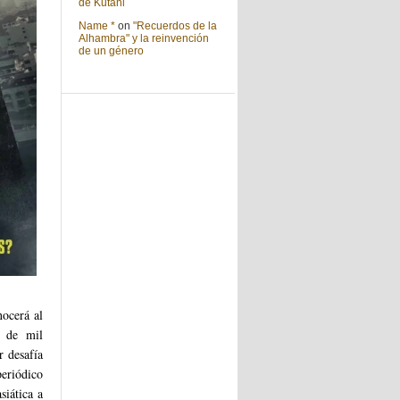
de Kutani
Name *
on
"Recuerdos de la
Alhambra" y la reinvención
de un género
nocerá al
e de mil
r desafía
eriódico
siática a