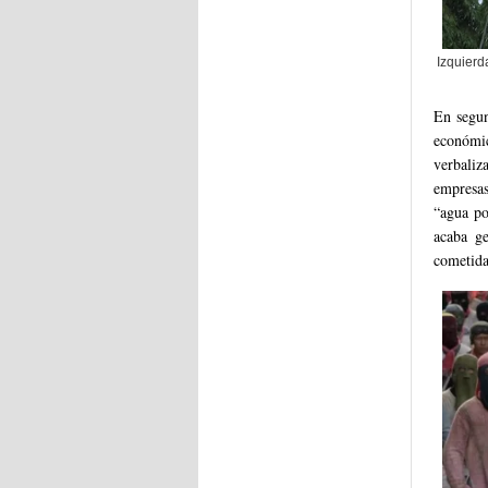
Izquierd
En segun
económi
verbali
empresas
“agua po
acaba g
cometida