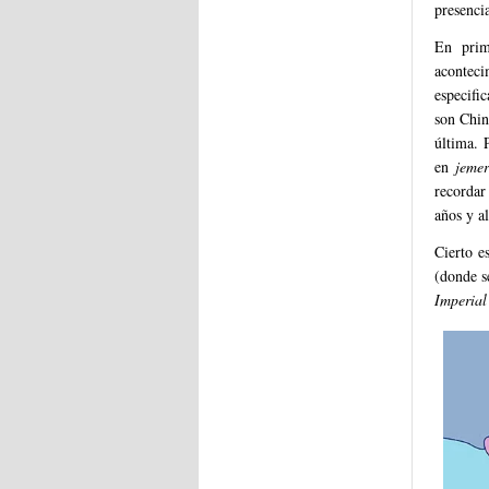
presencia
En prim
aconteci
especifi
son Chin
última. 
en
jemer
recordar
años y a
Cierto e
(donde se
Imperial