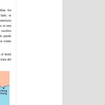
llan los
lado, se
onterizos
e es esta
 escritos
do puede
si veinte
el hotel
trata del