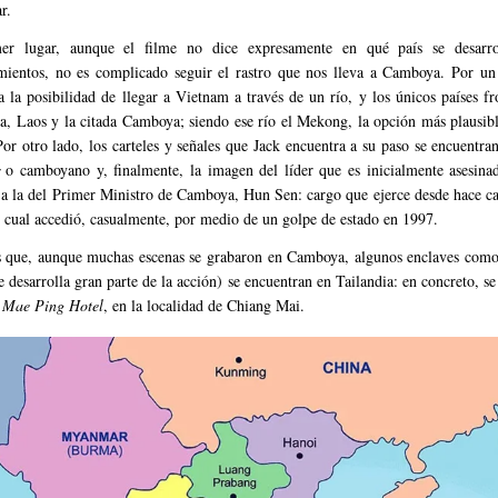
r.
er lugar, aunque el filme no dice expresamente en qué país se desarro
mientos, no es complicado seguir el rastro que nos lleva a Camboya. Por un 
ca la posibilidad de llegar a Vietnam a través de un río, y los únicos países fr
a, Laos y la citada Camboya; siendo ese río el Mekong, la opción más plausibl
Por otro lado, los carteles y señales que Jack encuentra a su paso se encuentran
o camboyano y, finalmente, la imagen del líder que es inicialmente asesina
 a la del Primer Ministro de Camboya, Hun Sen: cargo que ejerce desde hace ca
l cual accedió, casualmente, por medio de un golpe de estado en 1997.
s que, aunque muchas escenas se grabaron en Camboya, algunos enclaves como 
 desarrolla gran parte de la acción) se encuentran en Tailandia: en concreto, se 
 Mae Ping Hotel
, en la localidad de Chiang Mai.