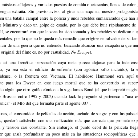
e músicos callejeros y variados puestos de comida o artesanías, llenos de color 
engua extraña. Sin previo aviso, al girar una esquina, nuestro protagonista
en una batalla campal entre la policía y unos rebeldes enmascarados que han 
r Ministro y dado un golpe de estado, por lo que debe huir rápidamente de v
llí, se encontrará con que la zona ha sido tomada y los rebeldes se dedican a e
dentales, por lo que no le queda más remedio que erigirse en salvador de su fam
 huir de una guerra que no entiende, buscando alcanzar una escapatoria que nu
o original del filme es, no por casualidad,
No Escape
).
a así una frenética persecución cuya meta parece alejarse para la indefensa
a, ya sea esta el edificio de enfrente (con agónico salto incluido), la 
nidense, o la frontera con Vietnam. El habilidoso Hammond será aquí 
nte para los Dwyer en este juego mortal que se ha convertido su superv
do algún que otro guiño cómico a la saga James Bond (al que interpretó magis
o Brosnan entre 1995 y 2002) cuando Jack le pregunte si pertenece a “una es
ánica” (el MI6 del que formaba parte el agente 007).
cosas, el consumidor de películas de acción, saciado de sangre y con las pulsac
s, quedará satisfecho con una realización más que correcta que promete expl
a y tensión casi constante. Sin embargo, el punto débil de la película lleg
or que ansía profundizar un poco más en las situaciones sociopolíticas que 