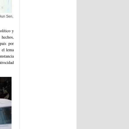
 Hun Sen,
olítico y
 hechos,
país por
 el lema
unstancia
atrocidad