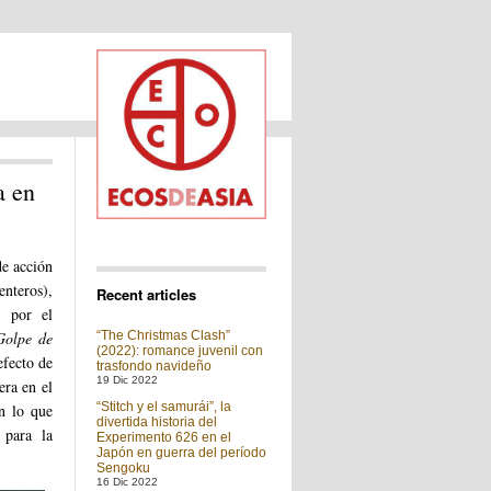
a en
e acción
nteros),
Recent articles
o por el
Golpe de
“The Christmas Clash”
(2022): romance juvenil con
efecto de
trasfondo navideño
19 Dic 2022
era en el
“Stitch y el samurái”, la
en lo que
divertida historia del
 para la
Experimento 626 en el
Japón en guerra del período
Sengoku
16 Dic 2022