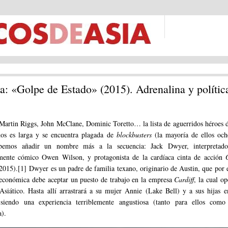
ca: «Golpe de Estado» (2015). Adrenalina y polític
artin Riggs, John McClane, Dominic Toretto… la lista de aguerridos héroes d
os es larga y se encuentra plagada de
blockbusters
(la mayoría de ellos oche
bemos añadir un nombre más a la secuencia: Jack Dwyer, interpretad
mente cómico Owen Wilson, y protagonista de la cardíaca cinta de acción
2015).[1]
Dwyer es un padre de familia texano, originario de Austin, que por 
s económica debe aceptar un puesto de trabajo en la empresa
Cardiff
, la cual op
Asiático. Hasta allí arrastrará a su mujer Annie (Lake Bell) y a sus hijas 
 siendo una experiencia terriblemente angustiosa (tanto para ellos como
a).