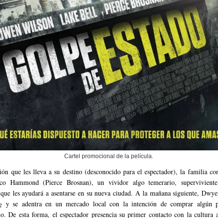
Cartel promocional de la película.
ión que les lleva a su destino (desconocido para el espectador), la familia co
ico Hammond (Pierce Brosnan), un vividor algo temerario, supervivient
, que les ayudará a asentarse en su nueva ciudad. A la mañana siguiente, Dwye
g
y se adentra en un mercado local con la intención de comprar algún p
o. De esta forma, el espectador presencia su primer contacto con la cultura a