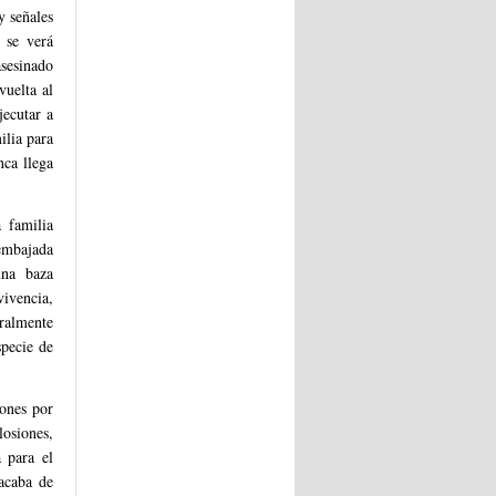
y señales
 se verá
asesinado
uelta al
jecutar a
ilia para
nca llega
 familia
embajada
una baza
ivencia,
tralmente
pecie de
iones por
osiones,
a para el
acaba de