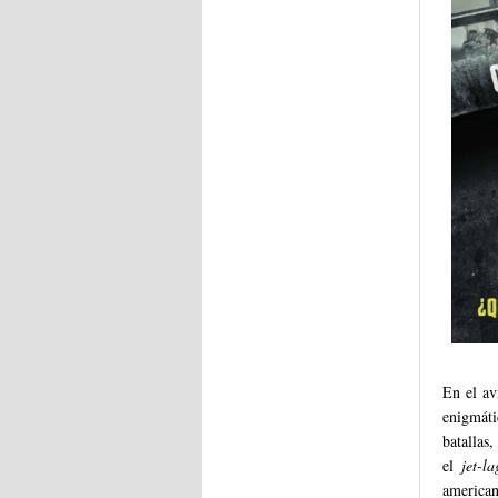
En el av
enigmát
batallas
el
jet-la
american