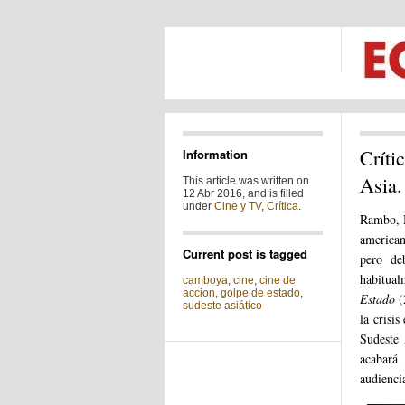
Críti
Information
Asia.
This article was written on
12 Abr 2016, and is filled
under
Cine y TV
,
Crítica
.
Rambo, M
american
Current post is tagged
pero de
habitual
camboya
,
cine
,
cine de
accion
,
golpe de estado
,
Estado
(
sudeste asiático
la crisi
Sudeste 
acabará
audienci