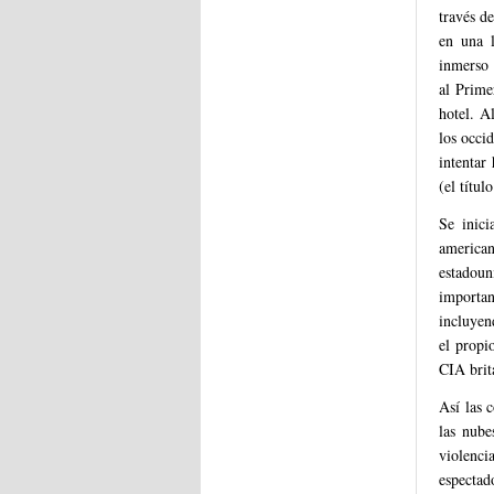
través d
en una l
inmerso 
al Prime
hotel. A
los occi
intentar
(el títul
Se inici
american
estadou
importa
incluyen
el propi
CIA brit
Así las 
las nube
violenci
espectad