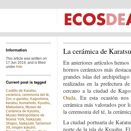
La cerámica de Karats
Information
This article was written on
En anteriores artículos hemos 
17 Jun 2019, and is filled
under
Arte
.
hornos cerámicos más destaca
grandes islas del archipiélag
Current post is tagged
realizadas en la prefectura d
cercano a la ciudad de Kagos
Castillo de Karatsu
,
cerámica
,
ceremonia del té
,
Onda
. En esta ocasión nos
Doi
,
e-garatsu
,
Kagoshima
,
karatsu
,
kumamoto
,
Kyushu
,
cerámica más valorados por los
Matsudaira
,
Museo de
la ceremonia del té, la cerámic
Cerámica de Kyushu
,
Museo Metropolitano de
Nueva York
,
Nakazato
La ciudad portuaria de Karatsu
Shigeo
,
Nakazato Tarôemon
XII
,
ningen kokuhô
,
norte de la isla de Kyushu. E