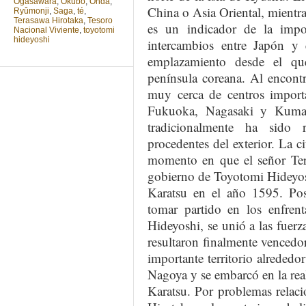
Ogasawara
,
Ôkubo
,
Onda
,
China o Asia Oriental, mientr
Ryûmonji
,
Saga
,
té
,
Terasawa Hirotaka
,
Tesoro
es un indicador de la impo
Nacional Viviente
,
toyotomi
hideyoshi
intercambios entre Japón y 
emplazamiento desde el qu
península coreana. Al encontr
muy cerca de centros import
Fukuoka, Nagasaki y Kumam
tradicionalmente ha sido 
procedentes del exterior. La 
momento en que el señor Ter
gobierno de Toyotomi Hideyos
Karatsu en el año 1595. Pos
tomar partido en los enfren
Hideyoshi, se unió a las fue
resultaron finalmente venced
importante territorio alrededo
Nagoya y se embarcó en la real
Karatsu. Por problemas relac