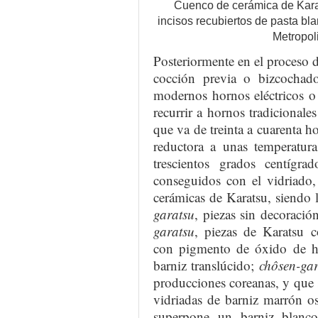
Cuenco de cerámica de Karat
incisos recubiertos de pasta bl
Metropol
Posteriormente en el proceso d
cocción previa o bizcochad
modernos hornos eléctricos o 
recurrir a hornos tradicionale
que va de treinta a cuarenta h
reductora a unas temperatura
trescientos grados centígra
conseguidos con el vidriado,
cerámicas de Karatsu, siendo
garatsu
, piezas sin decoració
garatsu
, piezas de Karatsu co
con pigmento de óxido de h
barniz translúcido;
chôsen-gar
producciones coreanas, y que s
vidriadas de barniz marrón o
superpone un barniz blanc