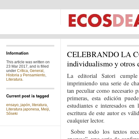
CELEBRANDO LA C
Information
individualismo y otros 
This article was written on
23 Mar 2017, and is filled
under
Crítica
,
General
,
La editorial Satori cumpl
Historia y Pensamiento
,
Literatura
.
imprimiendo una serie de cha
tan peculiar como necesario 
Current post is tagged
primeras, esta edición pued
estudiantes e interesados en 
ensayo
,
japón
,
literatura
,
Literatura japonesa
,
Meiji
,
escritura de este autor es vál
Sôseki
cualquier lector.
Sobre todo los textos rec
ensayos”, una serie de confere