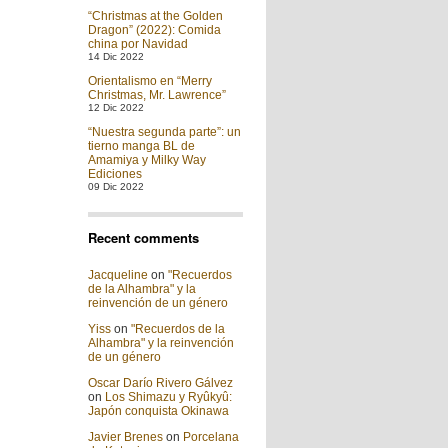
“Christmas at the Golden
Dragon” (2022): Comida
china por Navidad
14 Dic 2022
Orientalismo en “Merry
Christmas, Mr. Lawrence”
12 Dic 2022
“Nuestra segunda parte”: un
tierno manga BL de
Amamiya y Milky Way
Ediciones
09 Dic 2022
Recent comments
Jacqueline
on
"Recuerdos
de la Alhambra" y la
reinvención de un género
Yiss
on
"Recuerdos de la
Alhambra" y la reinvención
de un género
Oscar Darío Rivero Gálvez
on
Los Shimazu y Ryûkyû:
Japón conquista Okinawa
Javier Brenes
on
Porcelana