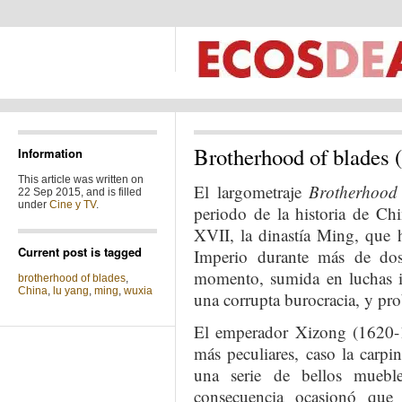
Brotherhood of blades 
Information
This article was written on
El largometraje
Brotherhood
22 Sep 2015, and is filled
under
Cine y TV
.
periodo de la historia de Ch
XVII, la dinastía Ming, que 
Current post is tagged
Imperio durante más de dos
momento, sumida en luchas int
brotherhood of blades
,
China
,
lu yang
,
ming
,
wuxia
una corrupta burocracia, y pro
El emperador Xizong (1620-16
más peculiares, caso la carpint
una serie de bellos muebl
consecuencia ocasionó que 