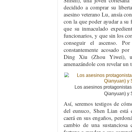
Shishi), una joven cortesana
decidido a comprar su libert
asesino veterano Lu, ansía c
con la que poder ayudar a su 
que su inmaculado expedient
funcionarios, y que sin los co
conseguir el ascenso. Por
constantemente acosado por
Ding Xiu (Zhou Yiwei), un
amenazándole con revelar un te
Los asesinos protagonistas
Qianyuan) y 
Así, seremos testigos de cómo,
del eunuco, Shen Lian está 
caerá en sus engaños, perdoná
cambio de una sustanciosa c
fortuna a ayudar a sus compañ