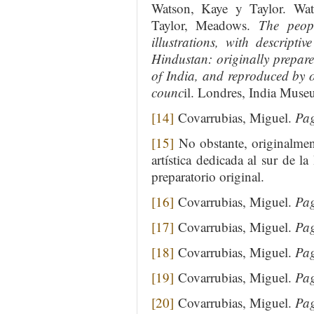
Watson, Kaye y Taylor. Wat
Taylor, Meadows.
The peopl
illustrations, with descriptiv
Hindustan: originally prepar
of India, and reproduced by or
counc
il. Londres, India Mus
[14]
Covarrubias, Miguel.
Pag
[15]
No obstante, originalmen
artística dedicada al sur de l
preparatorio original.
[16]
Covarrubias, Miguel.
Pag
[17]
Covarrubias, Miguel.
Pag
[18]
Covarrubias, Miguel.
Pag
[19]
Covarrubias, Miguel.
Pag
[20]
Covarrubias, Miguel.
Pag