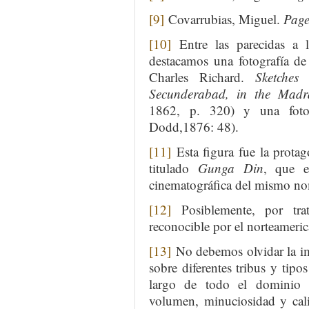
[9]
Covarrubias, Miguel.
Pagea
[10]
Entre las parecidas a l
destacamos una fotografía de
Charles Richard.
Sketches
Secunderabad, in the Madr
1862, p. 320) y una fot
Dodd,1876: 48).
[11]
Esta figura fue la prota
titulado
Gunga Din
, que 
cinematográfica del mismo no
[12]
Posiblemente, por tra
reconocible por el norteameric
[13]
No debemos olvidar la im
sobre diferentes tribus y tipo
largo de todo el dominio b
volumen, minuciosidad y cali