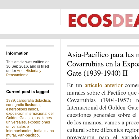
Asia-Pacífico para las
Information
Covarrubias en la Expo
This article was written on
30 Sep 2016, and is filled
Gate (1939-1940) II
under
Arte
,
Historia y
Pensamiento
.
En un
artículo anterior
comenz
Current post is tagged
murales sobre el Pacífico que
Covarrubias (1904-1957) 
1939
,
carografía didáctica
,
cartografía ilustrada
,
Internacional del Golden Gate
estereotipos indios
,
cuestiones generales sobre el 
exposición internacional del
Golden Gate
,
exposiciones
de los mismos, vamos a procede
universales
,
exposiciones
universales e
cultural sobre diferentes regio
internacionales
,
India
,
mapa
mural
,
Pan-pacífico
,
proyectaron para el varia