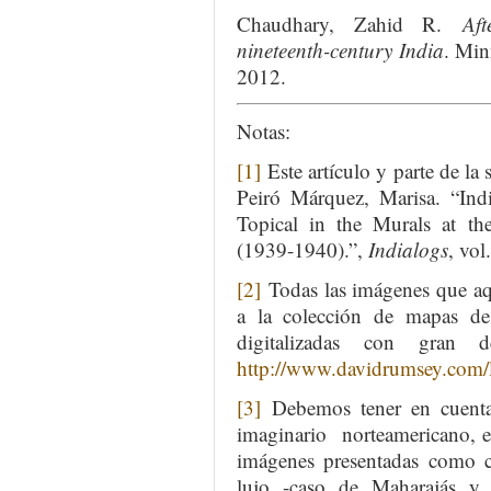
Chaudhary, Zahid R.
Af
nineteenth-century India
. Min
2012.
Notas:
[1]
Este artículo y parte de la 
Peiró Márquez, Marisa. “Ind
Topical in the Murals at th
(1939-1940).”,
Indialogs
, vol
[2]
Todas las imágenes que aq
a la colección de mapas d
digitalizadas con gran d
http://www.davidrumsey.com/l
[3]
Debemos tener en cuenta 
imaginario norteamericano, en
imágenes presentadas como cu
lujo -caso de Maharajás 