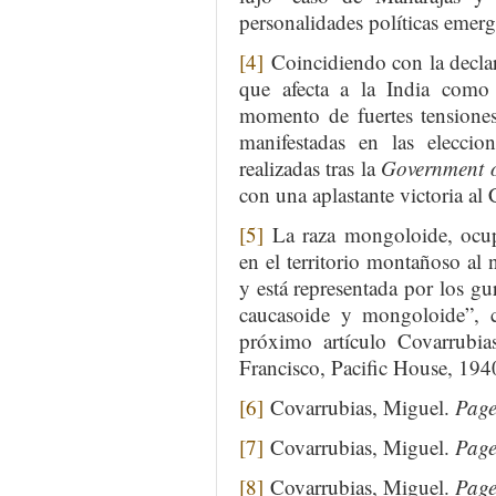
personalidades políticas emer
[4]
Coincidiendo con la declar
que afecta a la India como 
momento de fuertes tensiones
manifestadas en las eleccio
realizadas tras la
Government o
con una aplastante victoria al
[5]
La raza mongoloide, ocupa
en el territorio montañoso al 
y está representada por los gu
caucasoide y mongoloide”, c
próximo artículo Covarrubi
Francisco, Pacific House, 194
[6]
Covarrubias, Miguel.
Pagea
[7]
Covarrubias, Miguel.
Pagea
[8]
Covarrubias, Miguel.
Pagea