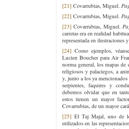
[21]
Covarrubias, Miguel.
Pag
[22]
Covarrubias, Miguel.
Pag
[23]
Covarrubias, Miguel.
Pag
carretas era en realidad habitu
representada en ilustraciones y
[24]
Como ejemplos, véanse 
Lucien Boucher para Air Fra
norma general, los mapas de es
religiosos y palaciegos, a ani
y, junto a los ya mencionados 
serpientes, faquires y cond
debemos olvidar que en tanto
estos tienen un mayor facto
Covarrubias, de un mayor carác
[25]
El Taj Majal, uno de lo
utilizados en las representacio