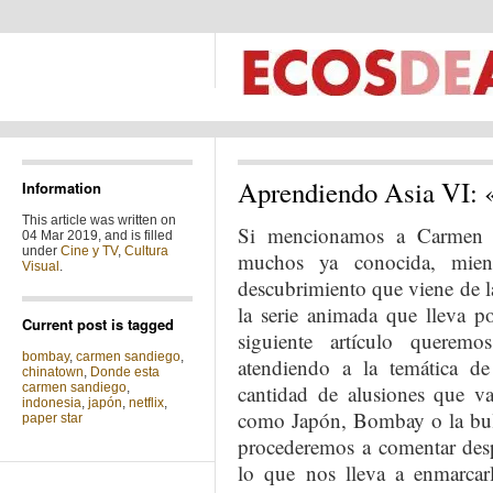
Aprendiendo Asia VI: 
Information
This article was written on
Si mencionamos a Carmen S
04 Mar 2019, and is filled
under
Cine y TV
,
Cultura
muchos ya conocida, mient
Visual
.
descubrimiento que viene de l
la serie animada que lleva p
Current post is tagged
siguiente artículo querem
bombay
,
carmen sandiego
,
atendiendo a la temática de 
chinatown
,
Donde esta
carmen sandiego
,
cantidad de alusiones que va
indonesia
,
japón
,
netflix
,
como Japón, Bombay o la bul
paper star
procederemos a comentar desp
lo que nos lleva a enmarcarl