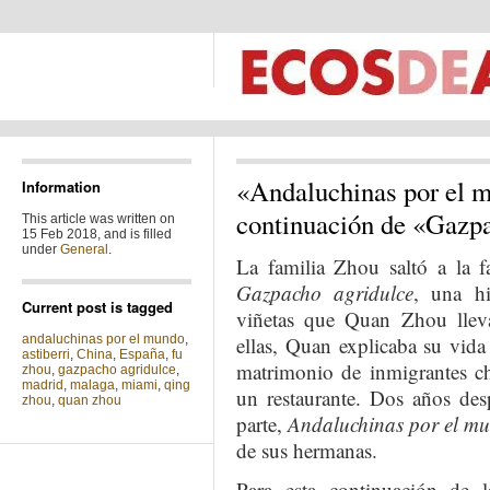
«Andaluchinas por el m
Information
continuación de «Gazp
This article was written on
15 Feb 2018, and is filled
under
General
.
La familia Zhou saltó a la 
Gazpacho agridulce
, una h
Current post is tagged
viñetas que Quan Zhou llev
andaluchinas por el mundo
,
ellas, Quan explicaba su vi
astiberri
,
China
,
España
,
fu
matrimonio de inmigrantes c
zhou
,
gazpacho agridulce
,
madrid
,
malaga
,
miami
,
qing
un restaurante. Dos años des
zhou
,
quan zhou
parte,
Andaluchinas por el m
de sus hermanas.
Para esta continuación de la