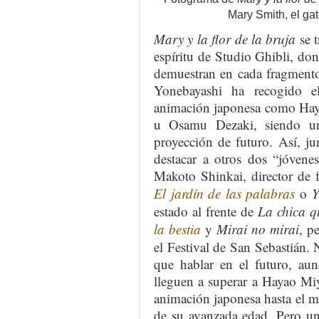
Mary Smith, el g
Mary y la flor de la bruja
se t
espíritu de Studio Ghibli, dond
demuestran en cada fragmento
Yonebayashi ha recogido e
animación japonesa como Haya
u Osamu Dezaki, siendo un
proyección de futuro. Así, j
destacar a otros dos “jóvenes
Makoto Shinkai, director de
El jardín de las palabras
o
Y
estado al frente de
La chica q
la bestia
y
Mirai no mirai
, p
el Festival de San Sebastián.
que hablar en el futuro, a
lleguen a superar a Hayao Miy
animación japonesa hasta el m
de su avanzada edad. Pero un