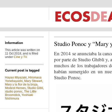
Studio Ponoc y “Mary y 
Information
This article was written on
En 2014 se anunciaba la cance
11 Oct 2018, and is filled
under
Cine y TV
.
por parte de Studio Ghibli y, 
muchos de los trabajadores d
Current post is tagged
habían sumergido en un nue
Studio Ponoc.
Hayao Miyazaki
,
Hiromasa
Yonebayashi
,
Mary Stewart
,
Mary y la flor de la bruja
,
Modest Heroes
,
Studio Gibli
,
studio ponoc
,
The Little
Broomstick
,
Yoshiaki
Nishimura