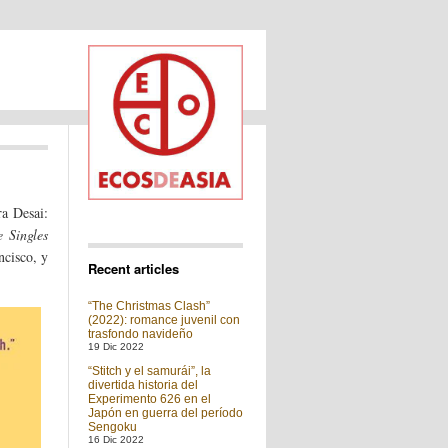
ra Desai:
 Singles
ncisco, y
Recent articles
“The Christmas Clash”
(2022): romance juvenil con
trasfondo navideño
19 Dic 2022
“Stitch y el samurái”, la
divertida historia del
Experimento 626 en el
Japón en guerra del período
Sengoku
16 Dic 2022