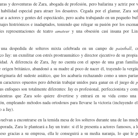
turas y desventuras de Zara, abogada de profesión, pero bailarina y actriz por 
habilidad especial para atraer los desastres. Cegada por el glamur, Zara so
tar a actores y gentes del espectáculo, pero acaba trabajando en un pequeño buf
najes histriónicos e inadaptados, teniendo que relegar su pasión por los escenar
les representaciones de teatro
amateur
y una obsesión casi insana por Li
.
 una despedida de solteros mixta celebrada en un campo de
paintball
, c
co Jay: un exmilitar con estrés prostraumático y director ejecutivo de su propi
idad. A diferencia de Zara, Jay no cuenta con el apoyo de una gran familia
e origen británico, abandonó a su madre al poco de nacer él, trayendo la vergü
originaria del sudeste asiático, que los acabaría rechazando como a unos paria
en caracteres opuestos pero deberán trabajar unidos para ganar en el juego de
p
us enfoques son totalmente diferentes: Jay es profesional, perfeccionista y com
mientras que Zara solo quiere divertirse y entrará en su vida como una
ón, empleando métodos nada ortodoxos para llevarse la victoria (incluyendo el
o a Jay).
uelvan a encontrarse en la temida mesa de los solteros durante una de las muc
porada, Zara le planteará a Jay un trato: si él le presenta a actores famosos, a l
ceso gracias a su empresa, ella le conseguirá a su media naranja, lo que le p