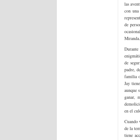
las aven
con una 
represen
de perso
ocasiona
Miranda
Durante
enigmáti
de segur
padre, d
familia 
Jay tien
aunque s
ganar, 
demolici
en el cul
Cuando v
de la tem
tiene ac