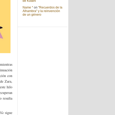
de Kutani
Name *
on
"Recuerdos de la
Alhambra" y la reinvención
de un género
mientras
tinuación
ación con
 de Zara,
este hilo
recuperan
o resulta
ble
sigue