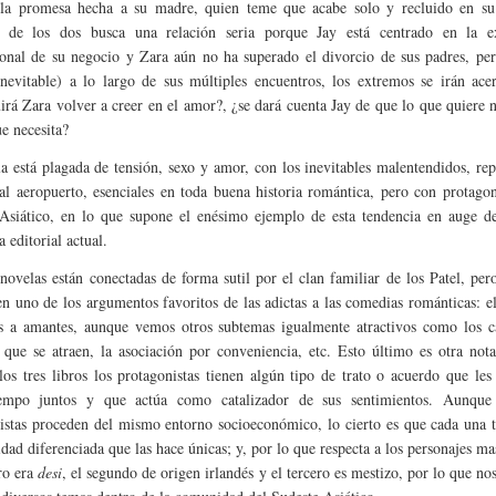
la promesa hecha a su madre, quien teme que acabe solo y recluido en su 
 de los dos busca una relación seria porque Jay está centrado en la e
ional de su negocio y Zara aún no ha superado el divorcio de sus padres, pe
inevitable) a lo largo de sus múltiples encuentros, los extremos se irán ac
irá Zara volver a creer en el amor?, ¿se dará cuenta Jay de que lo que quiere n
ue necesita?
a está plagada de tensión, sexo y amor, con los inevitables malentendidos, re
 al aeropuerto, esenciales en toda buena historia romántica, pero con protagon
Asiático, en lo que supone el enésimo ejemplo de esta tendencia en auge de
 editorial actual.
 novelas están conectadas de forma sutil por el clan familiar de los Patel, pe
n uno de los argumentos favoritos de las adictas a las comedias románticas: e
 a amantes, aunque vemos otros subtemas igualmente atractivos como los ca
 que se atraen, la asociación por conveniencia, etc. Esto último es otra no
los tres libros los protagonistas tienen algún tipo de trato o acuerdo que les
iempo juntos y que actúa como catalizador de sus sentimientos. Aunque 
istas proceden del mismo entorno socioeconómico, lo cierto es que cada una 
idad diferenciada que las hace únicas; y, por lo que respecta a los personajes ma
ro era
desi
, el segundo de origen irlandés y el tercero es mestizo, por lo que no