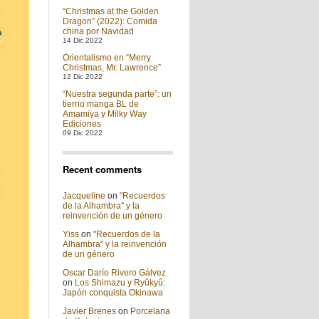
“Christmas at the Golden
Dragon” (2022): Comida
china por Navidad
14 Dic 2022
Orientalismo en “Merry
Christmas, Mr. Lawrence”
12 Dic 2022
“Nuestra segunda parte”: un
tierno manga BL de
Amamiya y Milky Way
Ediciones
09 Dic 2022
Recent comments
Jacqueline
on
"Recuerdos
de la Alhambra" y la
reinvención de un género
Yiss
on
"Recuerdos de la
Alhambra" y la reinvención
de un género
Oscar Darío Rivero Gálvez
on
Los Shimazu y Ryûkyû:
Japón conquista Okinawa
Javier Brenes
on
Porcelana