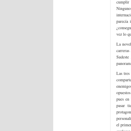
cumplir 
Ninguno
internac
parecía 
¿consegu
vez lo q
La novel
carreras
Sudeste 
panorama
Las tres
comparte
enemigos
opuestos
pues en 
pasar t
protagon
personal
el prime