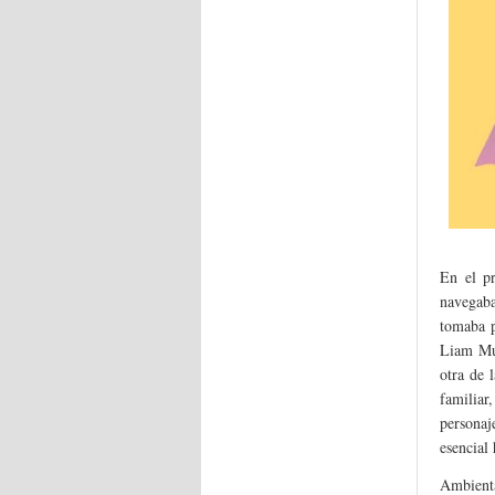
En el pr
navegaba
tomaba p
Liam Mur
otra de 
familiar
personaj
esencial 
Ambienta