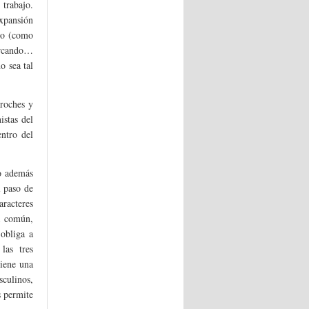
trabajo.
xpansión
ro (como
ercando…
o sea tal
proches y
istas del
ntro del
ro además
l paso de
racteres
ta común,
 obliga a
las tres
tiene una
sculinos,
s permite