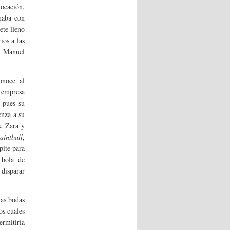
vocación,
ñaba con
ete lleno
ios a las
n Manuel
onoce al
a empresa
 pues su
enza a su
s. Zara y
aintball
,
pite para
 bola de
 disparar
has bodas
os cuales
ermitiría