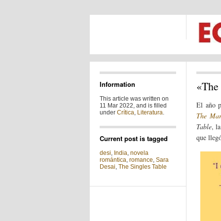
«The 
Information
This article was written on
El año p
11 Mar 2022, and is filled
under
Crítica
,
Literatura
.
The Mar
Table
, l
que lleg
Current post is tagged
desi
,
India
,
novela
romántica
,
romance
,
Sara
Desai
,
The Singles Table