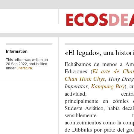
«El legado», una histori
Information
This article was written on
Echábamos de menos a Am
20 Sep 2022, and is filled
under
Literatura
.
Ediciones (
El arte de Char
Chan Hock Chye
,
Holy Dra
Imperator
,
Kampung Boy
), c
actividad, centra
principalmente en cómics 
Sudeste Asiático, había deca
sensiblemente tr
acontecimientos como la com
de Dibbuks por parte del gr