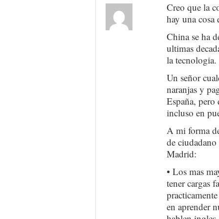
Creo que la c
hay una cosa q
China se ha d
ultimas decad
la tecnologia.
Un señor cual
naranjas y pa
España, pero q
incluso en pue
A mi forma de 
de ciudadano
Madrid:
• Los mas may
tener cargas f
practicamente
en aprender n
hablen ingles.