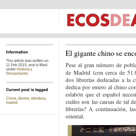
El gigante chino se enc
Information
This article was written on
Pese al gran número de pobl
11 Feb 2015, and is filled
under
Historia y
de Madrid (con cerca de 51.
Pensamiento
.
dos librerías dedicadas a la c
dedica por entero al chino com
Current post is tagged
eslabón que el español necesi
China
,
idioma
,
literatura
,
cuáles son las causas de tal d
madrid
librerías? A continuación, la
oriental.