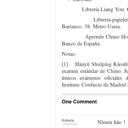
Librería Liang You. C/ Le
Librería-papelería Ch
Barranco, 38. Metro Usera.
Aprende Chino Hoy. C/ M
Banco de España.
Notas:
[1] Hànyǔ Shuǐpíng Kǎoshì, t
examen estándar de Chino. J
únicos exámenes oficiales 
Instituto Confucio de Madrid
One Comment
Nǐmen hǎo！
Roberto
14/08/2019